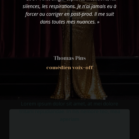
l
silences, les respirations. Je n’ai jamais eu à
forcer ou corriger en post-prod. Il me suit
dans toutes mes nuances. »
Thomas Pins
comédien voix-off
Lorem ipsum dolor sit amet, at mei dolore
tritani repudiandae. In his nemore teo, mea
aperiam