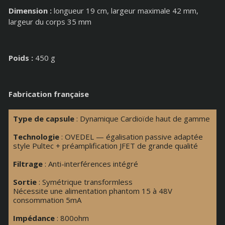
Dimension :
longueur 19 cm, largeur maximale 42 mm,
largeur du corps 35 mm
Poids :
450 g
Fabrication française
Type de capsule
: Dynamique Cardioïde haut de gamme
Technologie
:
OVEDEL — égalisation passive adaptée
style Pultec + préamplification JFET de grande qualité
Filtrage
:
Anti-interférences intégré
Sortie
: Symétrique transformless
Nécessite une alimentation phantom 15 à 48V
consommation 5mA
Impédance
: 800ohm