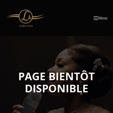
Passer
au
contenu
Menu
PAGE BIENTÔT
DISPONIBLE
et basse.