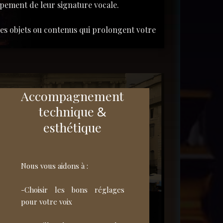
pement de leur signature vocale.
es objets ou contenus qui prolongent votre
Accompagnement
technique
&
esthétique
Nous vous aidons à :
-Choisir les bons réglages
pour votre voix