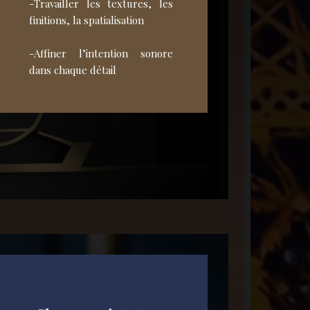
-Travailler les textures, les
finitions, la spatialisation
-Affiner l’intention sonore
dans chaque détail