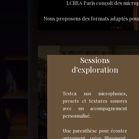
LCREA Paris conçoit des microp
Nous proposons des formats adaptés pour e
Sessions
d’exploration
Testez nos microphones,
presets et textures sonores
avec un accompagnement
personnalisé.
Une parenthèse pour écouter
autrement, créer librement,