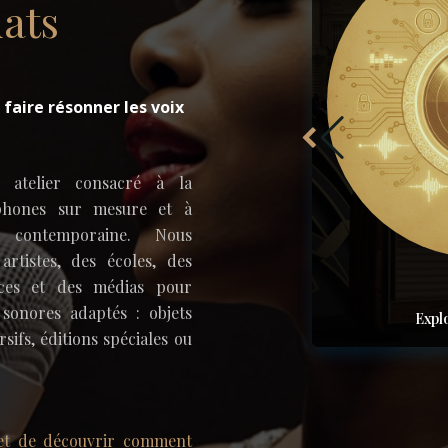
iats
 faire résonner les voix
 atelier consacré à la
phones sur mesure et à
le contemporaine. Nous
artistes, des écoles, des
ences et des médias pour
sonores adaptés : objets
Expl
ifs, éditions spéciales ou
et de découvrir comment