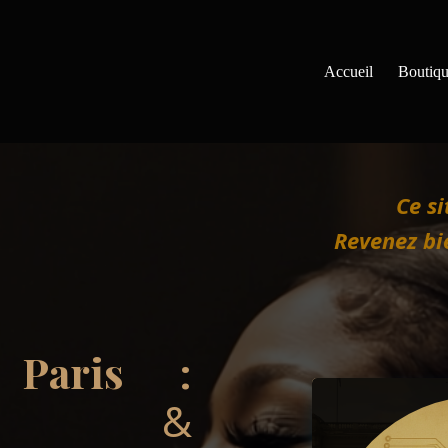
Accueil
Boutiq
Ce si
Revenez bi
Paris :
jets
&