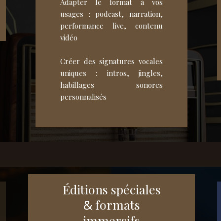
Adapter le format à vos
usages : podcast, narration,
performance live, contenu
vidéo
Créer des signatures vocales
uniques : intros, jingles,
habillages sonores
personnalisés
Éditions spéciales
&
formats
immersifs