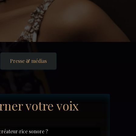
Presse & médias
rner votre voix
créateur·rice sonore ?