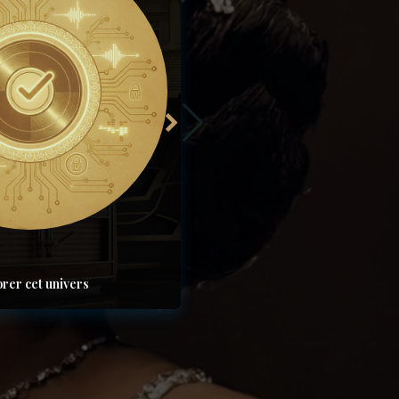
orer cet univers
Voir les microphones