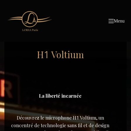
Passer
au
contenu
Menu
H
Voltium
1
La liberté incarnée
Découvrez le microphone H
1
Voltium, un
concentré de technologie sans fil et de design